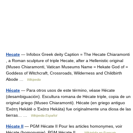
Hecate
— Infobox Greek deity Caption = The Hecate Chiaramonti
, a Roman sculpture of triple Hecate, after a Hellenistic original
(Museo Chiaramonti, Vatican Museums Name = Hekate God of =
Goddess of Witchcraft, Crossroads, Wilderness and Childbirth
Abode …
Wikipedia
Hécate
— Para otros usos de este término, véase Hécate
(desambiguación). Escultura romana de Hécate triple, copia de un
original griego (Museo Chiaramonti). Hécate (en griego antiguo
Ἑκάτη Hekátē o Ἑκάτα Hekáta) fue originalmente una diosa de las
tierras… …
Wikipedia Español
Hécate II
— PGM Hécate II Pour les articles homonymes, voir
Hécate (homonymie). PGM Hécate II …
Wikipédia en Français