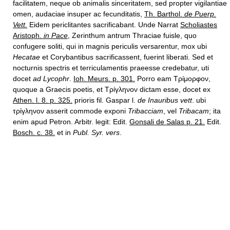
facilitatem, neque ob animalis sinceritatem, sed propter vigilantiae
omen, audaciae insuper ac fecunditatis,
Th. Barthol.
de Puerp.
Vett.
Eidem periclitantes sacrificabant. Unde Narrat
Scholiastes
Aristoph.
in Pace
,
Zerinthum antrum Thraciae fuisle, quo
confugere soliti, qui in magnis periculis versarentur, mox ubi
Hecatae
et Corybantibus sacrificassent, fuerint liberati. Sed et
nocturnis spectris et terriculamentis praeesse credebatur, uti
docet
ad Lycophr
.
Ioh. Meurs. p. 301.
Porro eam Τρίμορφον,
quoque a Graecis poetis, et Τρίγληνον dictam esse, docet ex
Athen. l. 8. p. 325.
prioris fil. Gaspar l.
de Inauribus vett
. ubi
τρίγληνον asserit commode exponi
Tribacciam
, vel
Tribacam
; ita
enim apud Petron. Arbitr. legit: Edit.
Gonsali de Salas p. 21.
Edit.
Bosch. c. 38.
et in
Publ. Syr. vers
.