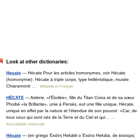
Look at other dictionaries:
Hecate
— Hécate Pour les articles homonymes, voir Hécate
(homonymie). Hécate à triple corps, type hellénistique, musée
Chiaramonti …
Wikipédia en Français
HÉCATE
— Astérie, «l’Étoilée», fille du Titan Coios et de sa sœur
Phoibé «la Brillante», unie à Persès, eut une fille unique, Hécate,
unique en effet par la nature et l’étendue de son pouvoir: «Car, de
tous ceux qui sont nés de la Terre et du Ciel et qui… …
Encyclopédie Universelle
Hécate
— (en griego Ἑκάτη Hekátē o Ἑκάτα Hekáta, de έκατερις