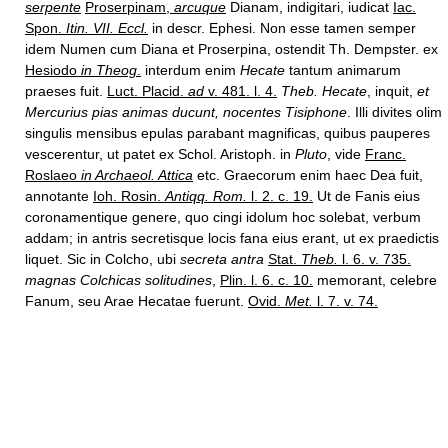
serpente
Proserpinam,
arcuque
Dianam, indigitari, iudicat
Iac.
Spon.
Itin. VII. Eccl.
in descr. Ephesi. Non esse tamen semper
idem Numen cum Diana et Proserpina, ostendit Th. Dempster. ex
Hesiodo
in Theog
.
interdum enim
Hecate
tantum animarum
praeses fuit.
Luct. Placid.
ad
v. 481. l. 4.
Theb. Hecate
, inquit,
et
Mercurius pias animas ducunt, nocentes Tisiphone
. Illi divites olim
singulis mensibus epulas parabant magnificas, quibus pauperes
vescerentur, ut patet ex Schol. Aristoph. in
Pluto
, vide
Franc.
Roslaeo
in Archaeol. Attica
etc. Graecorum enim haec Dea fuit,
annotante
Ioh. Rosin.
Antiqq. Rom.
l. 2. c. 19.
Ut de Fanis eius
coronamentique genere, quo cingi idolum hoc solebat, verbum
addam; in antris secretisque locis fana eius erant, ut ex praedictis
liquet. Sic in Colcho, ubi
secreta antra
Stat.
Theb.
l. 6. v. 735.
magnas Colchicas solitudines
,
Plin. l. 6. c. 10.
memorant, celebre
Fanum, seu Arae Hecatae fuerunt.
Ovid.
Met.
l. 7. v. 74.