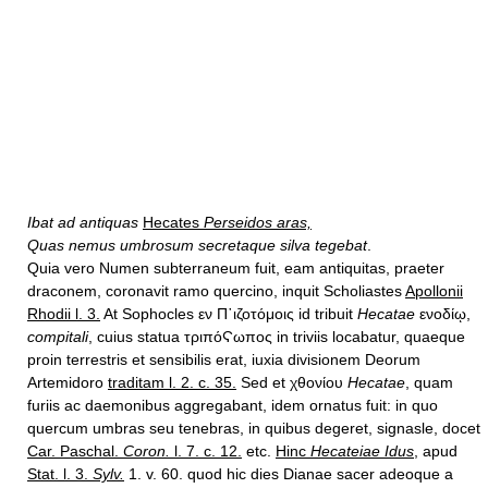
Ibat ad antiquas
Hecates
Perseidos aras,
Quas nemus umbrosum secretaque silva tegebat
.
Quia vero Numen subterraneum fuit, eam antiquitas, praeter
draconem, coronavit ramo quercino, inquit Scholiastes
Apollonii
Rhodii l. 3.
At Sophocles εν Π῾ιζοτόμοις id tribuit
Hecatae
ενοδίῳ,
compitali
, cuius statua τριπόϚωπος in triviis locabatur, quaeque
proin terrestris et sensibilis erat, iuxia divisionem Deorum
Artemidoro
traditam l. 2. c. 35.
Sed et χθονίου
Hecatae
, quam
furiis ac daemonibus aggregabant, idem ornatus fuit: in quo
quercum umbras seu tenebras, in quibus degeret, signasle, docet
Car. Paschal.
Coron.
l. 7. c. 12.
etc.
Hinc
Hecateiae Idus
,
apud
Stat. l. 3.
Sylv.
1. v. 60. quod hic dies Dianae sacer adeoque a