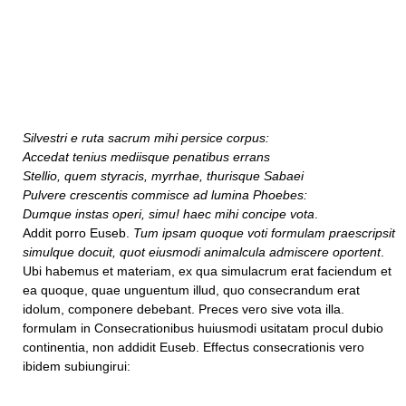
Silvestri e ruta sacrum mihi persice corpus:
Accedat tenius mediisque penatibus errans
Stellio, quem styracis, myrrhae, thurisque Sabaei
Pulvere crescentis commisce ad lumina Phoebes:
Dumque instas operi, simu! haec mihi concipe vota
.
Addit porro Euseb.
Tum ipsam quoque voti formulam praescripsit
simulque docuit, quot eiusmodi animalcula admiscere oportent
.
Ubi habemus et materiam, ex qua simulacrum erat faciendum et
ea quoque, quae unguentum illud, quo consecrandum erat
idolum, componere debebant. Preces vero sive vota illa.
formulam in Consecrationibus huiusmodi usitatam procul dubio
continentia, non addidit Euseb. Effectus consecrationis vero
ibidem subiungirui: