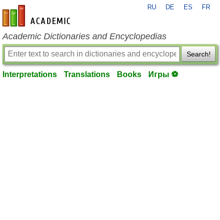
RU
DE
ES
FR
en-academic.com
Academic Dictionaries and Encyclopedias
Search!
Interpretations
Translations
Books
Игры ⚽