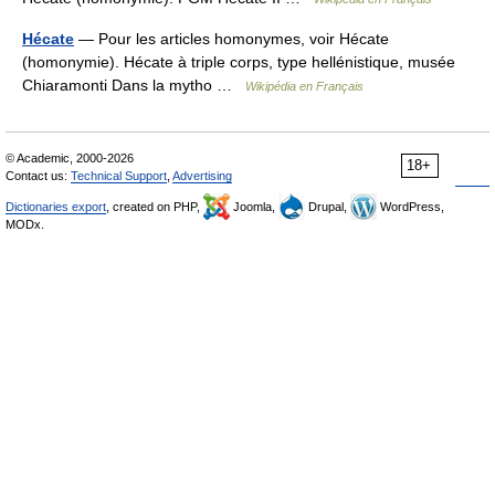
Hécate
— Pour les articles homonymes, voir Hécate
(homonymie). Hécate à triple corps, type hellénistique, musée
Chiaramonti Dans la mytho …
Wikipédia en Français
© Academic, 2000-2026
18+
Contact us:
Technical Support
,
Advertising
Dictionaries export
, created on PHP,
Joomla,
Drupal,
WordPress,
MODx.