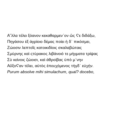
Α῎λλα τέλει ξόανον κεκαθαρμεν´ον ὥς Ϛε διδάξω,
Πηγάσου ἐξ ἀγρίοιο δέμας ποίει ἡ δ᾿ πικόσμει,
Ζώοσιν λεπτοῖς κατοικιδίοις σκαλαβώταις
Σμύρνης καὶ ςτύρακος λιβάνοιό τε μήγματα τρίψας
Σὺ κείνοις ζώοισι, καὶ ἀθροίβας ὑπὸ μ´νην
ΑὔξοϚαν τέλει, αὐτὸς ἐπευχόμενος τήγδ᾿ εὐχήν.
Purum absolve mihi simulachum, qual? docebo,