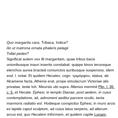
Quo margarita cara
, Tribaca, Indica?
An ut matrona ornata phaleris pelagii
Tollat pedes
?
Significat autem vox illi margaritam, quae tribus bacis
unionibusque inauri insertis constabat: quippe binos teruosque
elenchos aurea bracteâ coniunctos auribusque suspensos, idem
eod
. l. notat. Et quidem
Hecates
, cogn. τριμόρφου, statua, ab
Alcamene facta, Athenis erat, prope simulacrum Victoriae alis
privatae, teste Ioh. Meursio ubi supra. Alterius meminit
Plin. l. 36.
c. 5.
et Hecate.
Ephesi, in templo Dianae, post aedem, in cuius
contemplatione
, ait,
admonent aeditui parcere oculis, tanta
marmoris radiatio est
. Hodieque conspicitur Ephesi, in muro arcis
ex lapide
caput
sculptum, ad cuius latus serpens, ad alterum
arcus est, quo
Hecatem triformem
, et quidem
capite
Lunam,