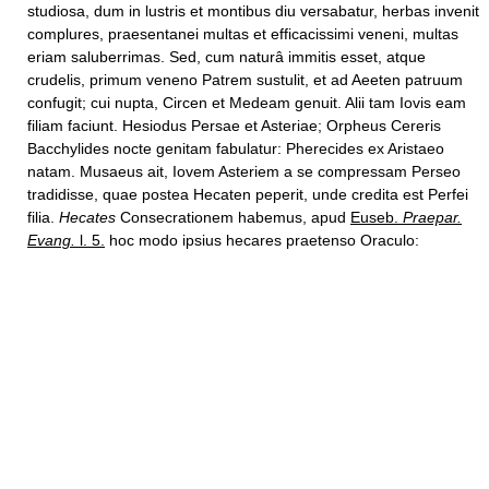
studiosa, dum in lustris et montibus diu versabatur, herbas invenit
complures, praesentanei multas et efficacissimi veneni, multas
eriam saluberrimas. Sed, cum naturâ immitis esset, atque
crudelis, primum veneno Patrem sustulit, et ad Aeeten patruum
confugit; cui nupta, Circen et Medeam genuit. Alii tam Iovis eam
filiam faciunt. Hesiodus Persae et Asteriae; Orpheus Cereris
Bacchylides nocte genitam fabulatur: Pherecides ex Aristaeo
natam. Musaeus ait, Iovem Asteriem a se compressam Perseo
tradidisse, quae postea Hecaten peperit, unde credita est Perfei
filia.
Hecates
Consecrationem habemus, apud
Euseb.
Praepar.
Evang.
l. 5.
hoc modo ipsius hecares praetenso Oraculo: