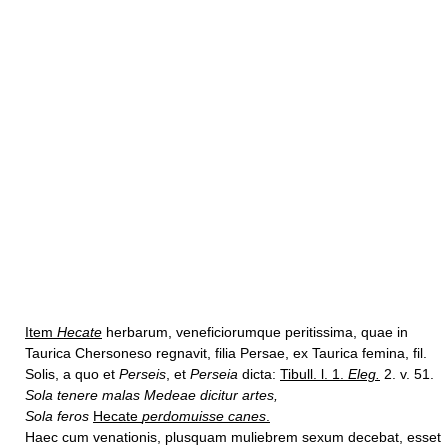
Item
Hecate
herbarum, veneficiorumque peritissima, quae in
Taurica Chersoneso regnavit, filia Persae, ex Taurica femina, fil.
Solis, a quo et
Perseis
, et
Perseia
dicta:
Tibull. l. 1.
Eleg.
2. v. 51.
Sola tenere malas Medeae dicitur artes,
Sola feros
Hecate
perdomuisse canes
.
Haec cum venationis, plusquam muliebrem sexum decebat, esset