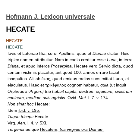
Hofmann J. Lexicon universale
HECATE
HECATE
HECATE
Iovis et Latonae filia, soror Apollinis; quae et
Dianae
dicitur. Huic
triplex nomen attribuitur. Nam in caelo creditur esse
Luna
, in terra
Diana
, et apud inferos
Proserpina
. Hecate vero Servio dicta, quod
centum victimis placetur, ant quod 100. annos errare faciat
insepultos. Alii ab ἕκας, quod emiaus radios suos mittat Luna, et
eiaculetus. Haec et τρίκέφαλος cognominabatur,
quia
(ut inquit
Orpheus
in Argon.) tria habuit capita, dextrum equinum, sinistrum
caninum, medium suis agristis
. Ovid.
Met
. l. 7. v. 174.
Non sinat hoc
Hecate:
Idem
ibid. v. 195.
Tuque triceps
Hecate. —
Virg.
Aen.
l. 4.
v. 5XI.
Tergeminamque
Hecatem,
tria virginis ora Dianae
.