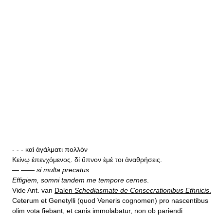
- - - καὶ ἀγάλματι πολλὸν
Κείνῳ ἐπενχόμενος. δἰ ὕπνον ἐμέ τοι ἀναθρήσεις.
— ——
si multa precatus
Effigiem, somni tandem me tempore cernes
.
Vide Ant. van
Dalen
Schediasmate de Consecrationibus Ethnicis
.
Ceterum et Genetylli (quod Veneris cognomen) pro nascentibus
olim vota fiebant, et canis immolabatur, non ob pariendi