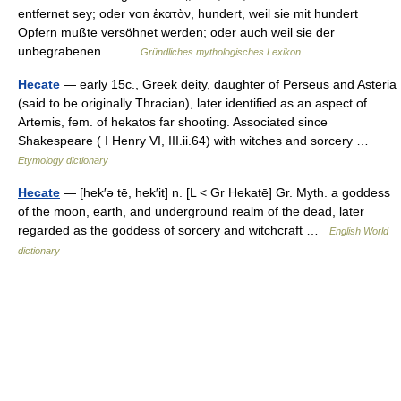
entfernet sey; oder von ἑκατὸν, hundert, weil sie mit hundert
Opfern mußte versöhnet werden; oder auch weil sie der
unbegrabenen… …
Gründliches mythologisches Lexikon
Hecate
— early 15c., Greek deity, daughter of Perseus and Asteria
(said to be originally Thracian), later identified as an aspect of
Artemis, fem. of hekatos far shooting. Associated since
Shakespeare ( I Henry VI, III.ii.64) with witches and sorcery …
Etymology dictionary
Hecate
— [hek′ə tē, hek′it] n. [L < Gr Hekatē] Gr. Myth. a goddess
of the moon, earth, and underground realm of the dead, later
regarded as the goddess of sorcery and witchcraft …
English World
dictionary