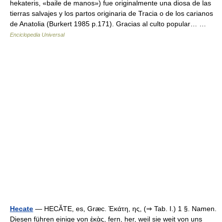
hekateris, «baile de manos») fue originalmente una diosa de las
tierras salvajes y los partos originaria de Tracia o de los carianos
de Anatolia (Burkert 1985 p.171). Gracias al culto popular… …
Enciclopedia Universal
Hecate
— HECĂTE, es, Græc. Ἑκάτη, ης, (⇒ Tab. I.) 1 §. Namen.
Diesen führen einige von ἑκὰς, fern, her, weil sie weit von uns